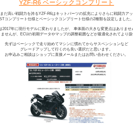
YZF-R6 ベーシックコンプリート
まだ高い戦闘力を誇るYZF-R6はキットパーツの拡充によりさらに戦闘力ア
STコンプリート仕様とベーシックコンプリート仕様の2種類を設定しました
6は2017年に現行モデルに変わりましたが、 車体面の大きな変更点はありませ
ませんが、ECUの初期データやマップの調整範囲などが最適化されてより
先ずはベーシックで走り始めてマシンに慣れてからサスペンションなど
グレードアップして行くのも良い選択だと思います。
お申込みご相談はショップに直接メールまたはお問い合わせください。