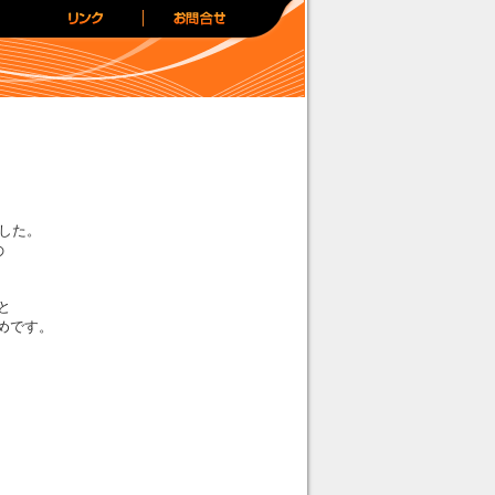
ました。
の
と
めです。