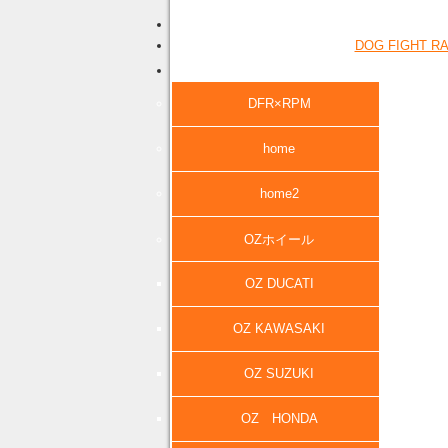
DOG FIGHT
DFR×RPM
home
home2
OZホイール
OZ DUCATI
OZ KAWASAKI
OZ SUZUKI
OZ HONDA