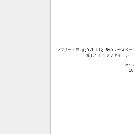
コンプリート車両はYZF-R1とR6のレース
躍したドッグファイトレー
今年
1