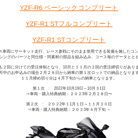
YZF-R6 ベーシックコンプリート
YZF-R1 STフルコンプリート
YZF-R1 STコンプリート
ベース車両にサーキット走行、レース参戦にそのまま使用できる装備を施した
シングのパーツと同仕様・同素材の部品を組み込み、コース毎のデータとと
も２回に分けての受注体制となり、10月と１１月の２回の受注締切りがあり
0月中のお申込みの場合２月２８日から納車の第１次ロットでの納品となりま
１１月締め切り分は４月下旬からの納車となります。
第１次 : 2022年10月19日～10月３1日
⇒車両・購入特典納期：２０２3年２月２８日〜
第２次 : ２０２2年１1月１日～１１月３０日
⇒車両・購入特典納期：２０２3年４月下旬 ～