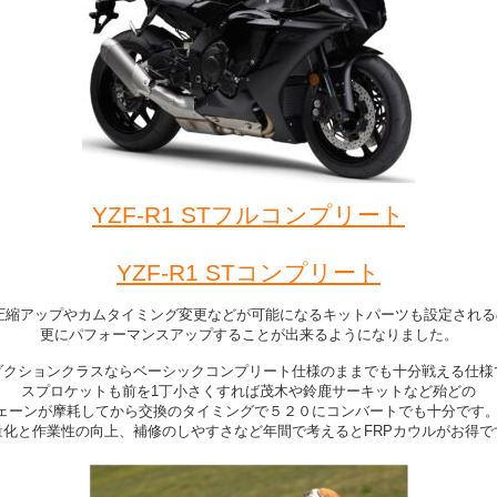
YZF-R1 STフルコンプリート
YZF-R1 STコンプリート
は圧縮アップやカムタイミング変更などが可能になるキットパーツも設定される
更にパフォーマンスアップすることが出来るようになりました。
ダクションクラスならベーシックコンプリート仕様のままでも十分戦える仕様
スプロケットも前を1丁小さくすれば茂木や鈴鹿サーキットなど殆どの
ェーンが摩耗してから交換のタイミングで５２０にコンバートでも十分です。 
量化と作業性の向上、補修のしやすさなど年間で考えるとFRPカウルがお得で