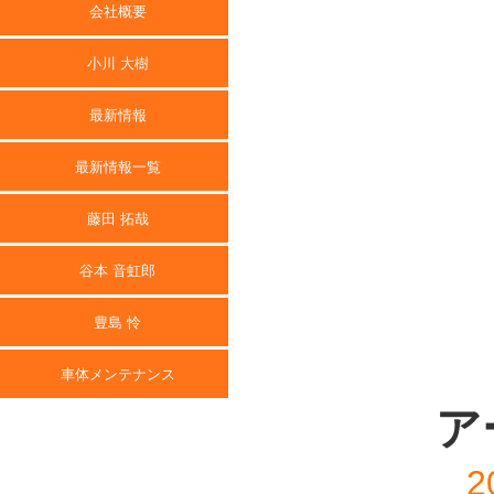
会社概要
小川 大樹
最新情報
最新情報一覧
藤田 拓哉
谷本 音虹郎
豊島 怜
車体メンテナンス
ア
2