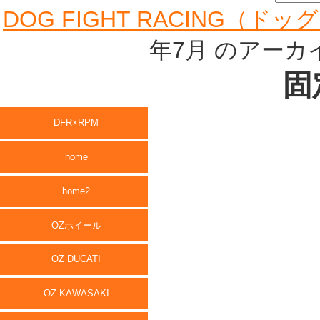
索:
DOG FIGHT RACING（
年7月 のアー
固
DFR×RPM
home
home2
OZホイール
OZ DUCATI
OZ KAWASAKI