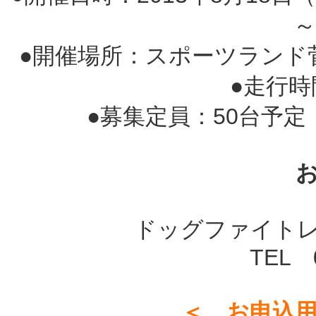
～
●開催場所：スポーツランド菅
●走行時
●募集定員：50台予定
ドッグファイト
TEL 0
＜ お申込