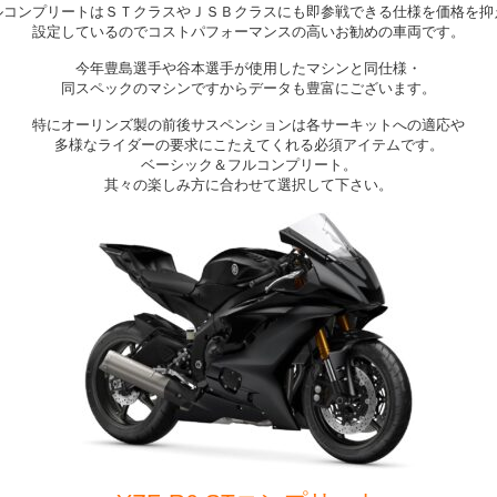
ルコンプリートはＳＴクラスやＪＳＢクラスにも即参戦できる仕様を価格を抑
設定しているのでコストパフォーマンスの高いお勧めの車両です。
今年豊島選手や谷本選手が使用したマシンと同仕様・
同スペックのマシンですからデータも豊富にございます。
特にオーリンズ製の前後サスペンションは各サーキットへの適応や
多様なライダーの要求にこたえてくれる必須アイテムです。
ベーシック＆フルコンプリート。
其々の楽しみ方に合わせて選択して下さい。