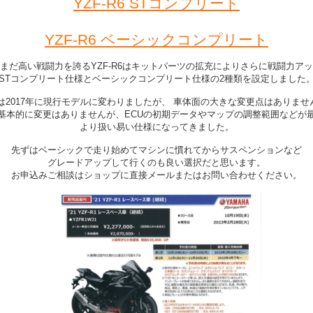
YZF-R6 STコンプリート
YZF-R6 ベーシックコンプリート
まだ高い戦闘力を誇るYZF-R6はキットパーツの拡充によりさらに戦闘力ア
STコンプリート仕様とベーシックコンプリート仕様の2種類を設定しました
6は2017年に現行モデルに変わりましたが、 車体面の大きな変更点はありませ
基本的に変更はありませんが、ECUの初期データやマップの調整範囲などが
より扱い易い仕様になってきました。
先ずはベーシックで走り始めてマシンに慣れてからサスペンションなど
グレードアップして行くのも良い選択だと思います。
お申込みご相談はショップに直接メールまたはお問い合わせください。