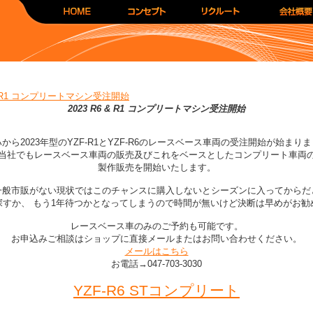
 & R1 コンプリートマシン受注開始
2023 R6 & R1 コンプリートマシン受注開始
から2023年型のYZF-R1とYZF-R6のレースベース車両の受注開始が始まり
当社でもレースベース車両の販売及びこれをベースとしたコンプリート車両
製作販売を開始いたします。
一般市販がない現状ではこのチャンスに購入しないとシーズンに入ってからだ
探すか、 もう1年待つかとなってしまうので時間が無いけど決断は早めがお勧
レースベース車のみのご予約も可能です。
お申込みご相談はショップに直接メールまたはお問い合わせください。
メールはこちら
お電話→047-703-3030
YZF-R6 STコンプリート