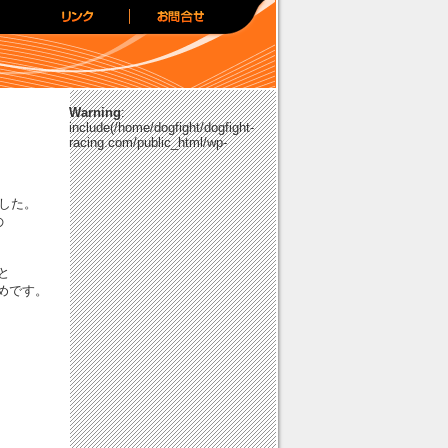
Warning
:
include(/home/dogfight/dogfight-
racing.com/public_html/wp-
ました。
の
と
めです。