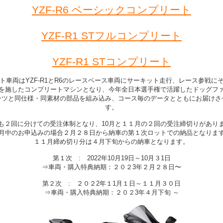
YZF-R6 ベーシックコンプリート
YZF-R1 STフルコンプリート
YZF-R1 STコンプリート
ト車両はYZF-R1とR6のレースベース車両にサーキット走行、レース参戦に
を施したコンプリートマシンとなり、今年全日本選手権で活躍したドッグフ
ーツと同仕様・同素材の部品を組み込み、コース毎のデータとともにお届けさ
す。
も２回に分けての受注体制となり、10月と１１月の２回の受注締切りがあり
0月中のお申込みの場合２月２８日から納車の第１次ロットでの納品となりま
１１月締め切り分は４月下旬からの納車となります。
第１次 : 2022年10月19日～10月３1日
⇒車両・購入特典納期：２０２3年２月２８日〜
第２次 : ２０２2年１1月１日～１１月３０日
⇒車両・購入特典納期：２０２3年４月下旬 ～