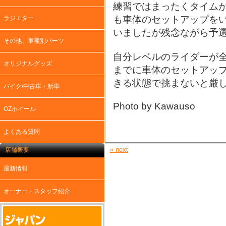
練習ではまったくタイム
も車体のセットアップを
ラジエター
いましたが残念ながら予
その他、車種別パーツ
自分レベルのライダーが
オリジナルグッズ
までに車体のセットアッ
きる状態で挑まないと厳
バイク/中古車・新車
Photo by Kawauso
OZホイール
よくある質問
« next
店舗概要
最新情報
オーナー・スタッフ紹介