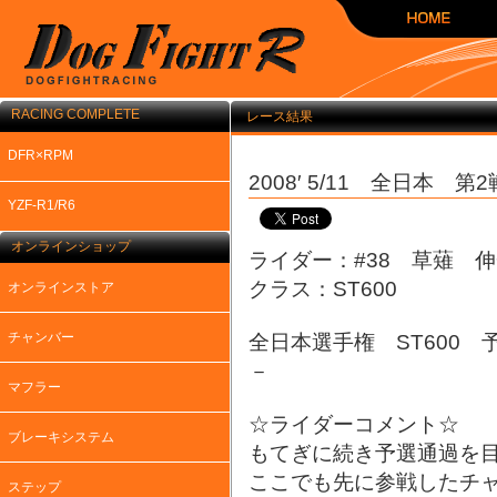
RACING COMPLETE
レース結果
DFR×RPM
2008′ 5/11 全日本 
YZF-R1/R6
オンラインショップ
ライダー：#38 草薙 
クラス：ST600
オンラインストア
チャンバー
全日本選手権 ST600
－
マフラー
☆ライダーコメント☆
ブレーキシステム
もてぎに続き予選通過を
ここでも先に参戦したチ
ステップ