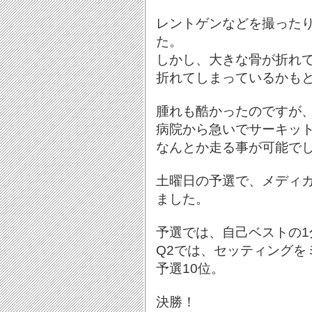
レントゲンなどを撮った
た。
しかし、大きな骨が折れ
折れてしまっているかも
腫れも酷かったのですが
病院から急いでサーキッ
なんとか走る事が可能で
土曜日の予選で、メディ
ました。
予選では、自己ベストの1
Q2では、セッティングを
予選10位。
決勝！