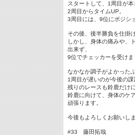
スタートして、1周目が本
2周目からタイムUP。
3周目には、9位にポジシ
その後、後半勝負を仕掛け
しかし、身体の痛みや、ト
出来ず、
9位でチェッカーを受けま
なかなか調子がよかった
1周目が遅いのが今後の課
残りのレースも鈴鹿だけ
鈴鹿に向けて、身体のケ
頑張ります。
今後もよろしくお願いし
#33 藤田拓哉