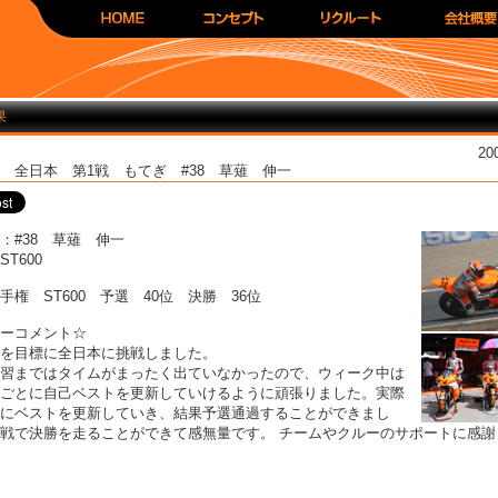
果
200
 4/6 全日本 第1戦 もてぎ #38 草薙 伸一
：#38 草薙 伸一
T600
手権 ST600 予選 40位 決勝 36位
ーコメント☆
を目標に全日本に挑戦しました。
習まではタイムがまったく出ていなかったので、ウィーク中は
ごとに自己ベストを更新していけるように頑張りました。実際
にベストを更新していき、結果予選通過することができまし
戦で決勝を走ることができて感無量です。 チームやクルーのサポートに感謝