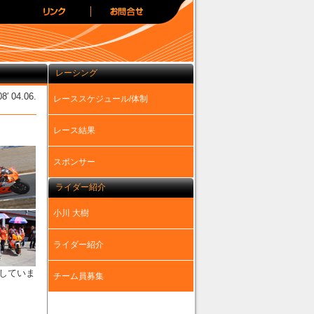
レーシング
8′ 04.06.
レーススケジュール/体制
レース結果
スポンサー
ライダー紹介
小川 大樹
ライダー紹介
していま
チーム員募集