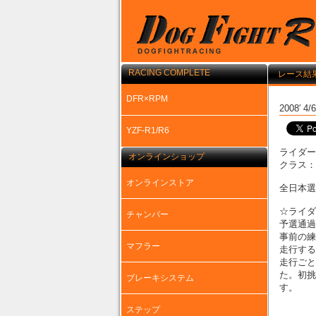
RACING COMPLETE
レース結
DFR×RPM
2008′
YZF-R1/R6
ライダー
オンラインショップ
クラス：S
オンラインストア
全日本選
☆ライダ
チャンバー
予選通過
事前の練
マフラー
走行する
走行ごと
た。初挑
ブレーキシステム
す。
ステップ