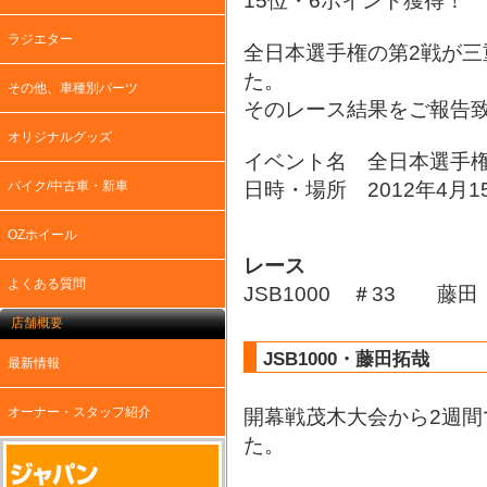
15位・6ポイント獲得！
ラジエター
全日本選手権の第2戦が
た。
その他、車種別パーツ
そのレース結果をご報告
オリジナルグッズ
イベント名 全日本選手権 
バイク/中古車・新車
日時・場所 2012年4月
OZホイール
レース
よくある質問
JSB1000 ＃33 
店舗概要
JSB1000・藤田拓哉
最新情報
オーナー・スタッフ紹介
開幕戦茂木大会から2週間
た。