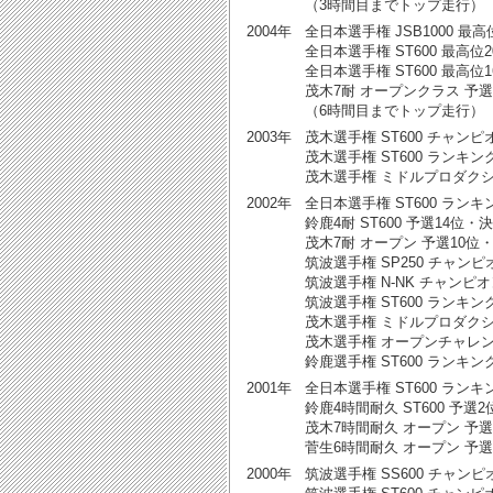
（3時間目までトップ走行）
2004年
全日本選手権 JSB1000 最高位
全日本選手権 ST600 最高位20
全日本選手権 ST600 最高位16
茂木7耐 オープンクラス 予選4
（6時間目までトップ走行）
2003年
茂木選手権 ST600 チャンピオ
茂木選手権 ST600 ランキング
茂木選手権 ミドルプロダクショ
2002年
全日本選手権 ST600 ランキング
鈴鹿4耐 ST600 予選14位・決
茂木7耐 オープン 予選10位・
筑波選手権 SP250 チャンピオ
筑波選手権 N-NK チャンピオン
筑波選手権 ST600 ランキング
茂木選手権 ミドルプロダクショ
茂木選手権 オープンチャレンジ
鈴鹿選手権 ST600 ランキング
2001年
全日本選手権 ST600 ランキン
鈴鹿4時間耐久 ST600 予選2位
茂木7時間耐久 オープン 予選
菅生6時間耐久 オープン 予選
2000年
筑波選手権 SS600 チャンピ