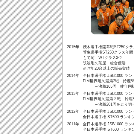
2015年
茂木選手権開幕戦ST250ク
菅生選手権ST250クラス年
もて耐 WTクラス3位
筑波耐久茶屋 総合優勝
※昨年20台以上の販売実績
2014年
全日本選手権 JSB1000 ランキ
FIM世界耐久選第2戦 鈴鹿
～決勝165周 昨年同様
2013年
全日本選手権 JSB1000 ランキ
FIM世界耐久選第２戦 鈴鹿
～決勝201周を走り切り
2012年
全日本選手権 JSB1000 ランキ
全日本選手権 ST600 ランキング
2011年
全日本選手権 JSB1000 ランキ
全日本選手権 ST600 ランキング