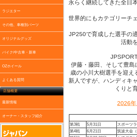
永らく継続してきた全日
ラジエター
世界的にもカテゴリーチ
その他、車種別パーツ
JP250で育成した選手
オリジナルグッズ
活動
バイク/中古車・新車
JPSPOR
伊藤・藤田、そして豊島
OZホイール
歳の小川大樹選手を迎える
新人ですが、ハンディキ
よくある質問
くりと
店舗概要
最新情報
202
オーナー・スタッフ紹介
第3戦
5月31日
スポーツラン
第4戦
6月21日
筑波大会（