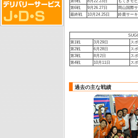
第5戦
8月22.23日
もてぎモビ
第6戦
9月26.27日
岡山国際サ
最終戦
10月24.25日
鈴鹿サーキ
SU
第1戦
3月29日
スポ
第2戦
6月28日
スポ
第3戦
8月2日
スポ
第4戦
10月11日
スポ
過去の主な戦績